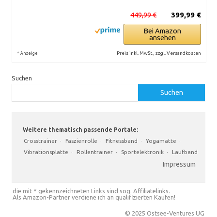
449,99 €
399,99 €
Bei Amazon
ansehen
*
Preis inkl. MwSt., zzgl. Versandkosten
Anzeige
Suchen
Suchen
Weitere thematisch passende Portale:
Crosstrainer
·
Faszienrolle
·
Fitnessband
·
Yogamatte
·
Vibrationsplatte
·
Rollentrainer
·
Sportelektronik
·
Laufband
Impressum
die mit * gekennzeichneten Links sind sog. Affiliatelinks.
Als Amazon-Partner verdiene ich an qualifizierten Käufen!
© 2025 Ostsee-Ventures UG