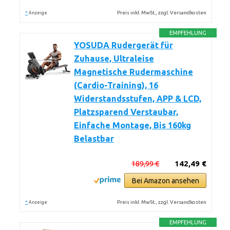
*
Preis inkl. MwSt., zzgl. Versandkosten
Anzeige
EMPFEHLUNG
YOSUDA Rudergerät für
Zuhause, Ultraleise
Magnetische Rudermaschine
(Cardio-Training), 16
Widerstandsstufen, APP & LCD,
Platzsparend Verstaubar,
Einfache Montage, Bis 160kg
Belastbar
189,99 €
142,49 €
Bei Amazon ansehen
*
Preis inkl. MwSt., zzgl. Versandkosten
Anzeige
EMPFEHLUNG