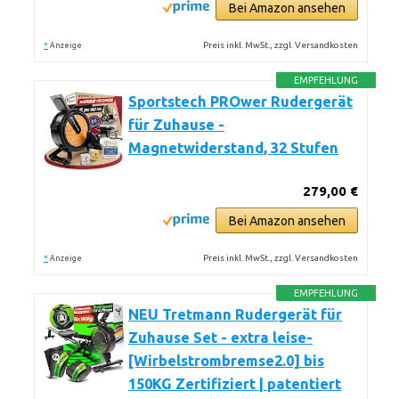
Bei Amazon ansehen
*
Preis inkl. MwSt., zzgl. Versandkosten
Anzeige
EMPFEHLUNG
Sportstech PROwer Rudergerät
für Zuhause -
Magnetwiderstand, 32 Stufen
279,00 €
Bei Amazon ansehen
*
Preis inkl. MwSt., zzgl. Versandkosten
Anzeige
EMPFEHLUNG
NEU Tretmann Rudergerät für
Zuhause Set - extra leise-
[Wirbelstrombremse2.0] bis
150KG Zertifiziert | patentiert