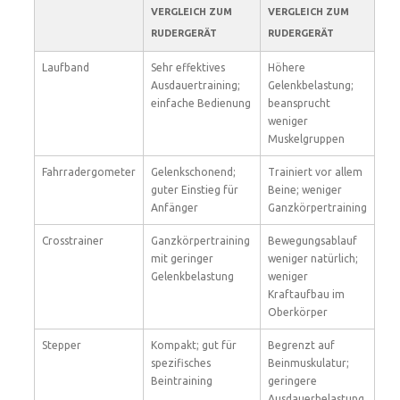
VERGLEICH ZUM
VERGLEICH ZUM
RUDERGERÄT
RUDERGERÄT
Laufband
Sehr effektives
Höhere
Ausdauertraining;
Gelenkbelastung;
einfache Bedienung
beansprucht
weniger
Muskelgruppen
Fahrradergometer
Gelenkschonend;
Trainiert vor allem
guter Einstieg für
Beine; weniger
Anfänger
Ganzkörpertraining
Crosstrainer
Ganzkörpertraining
Bewegungsablauf
mit geringer
weniger natürlich;
Gelenkbelastung
weniger
Kraftaufbau im
Oberkörper
Stepper
Kompakt; gut für
Begrenzt auf
spezifisches
Beinmuskulatur;
Beintraining
geringere
Ausdauerbelastung