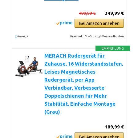
499,99 €
349,99 €
Bei Amazon ansehen
*
Preis inkl. MwSt., zzgl. Versandkosten
Anzeige
EMPFEHLUNG
MERACH Rudergerät für
Zuhause, 16 Widerstandsstufen,
Leises Magnetisches
Rudergerät, per App
Verbindbar, Verbesserte
Doppelschienen für Mehr
Stabilität, Einfache Montage
(Grau)
189,99 €
Bei Amazon ansehen