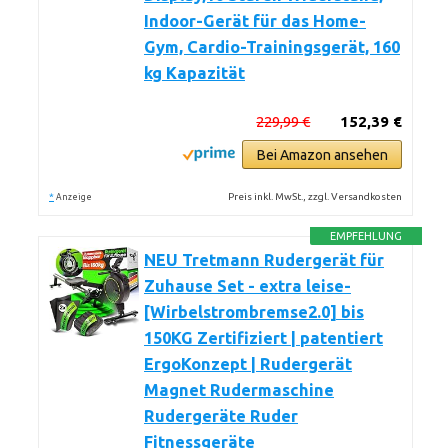
Indoor-Gerät für das Home-
Gym, Cardio-Trainingsgerät, 160
kg Kapazität
229,99 €
152,39 €
Bei Amazon ansehen
*
Preis inkl. MwSt., zzgl. Versandkosten
Anzeige
EMPFEHLUNG
NEU Tretmann Rudergerät für
Zuhause Set - extra leise-
[Wirbelstrombremse2.0] bis
150KG Zertifiziert | patentiert
ErgoKonzept | Rudergerät
Magnet Rudermaschine
Rudergeräte Ruder
Fitnessgeräte