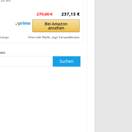
tufen
279,00 €
237,15 €
Bei Amazon
ansehen
Preis inkl. MwSt., zzgl. Versandkosten
nzeige
hen
Suchen