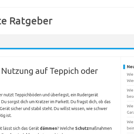
te Ratgeber
Neu
r Nutzung auf Teppich oder
Wie 
Wie
Wie
er nutzt Teppichböden und überlegst, ein Rudergerät
bes
 Du sorgst dich um Kratzer im Parkett. Du fragst dich, ob das
Wie 
 Gerät sicher und stabil steht. Du willst wissen, wie schwer
Gar
ig ist.
Wie
t lässt sich das Gerät
dämmen
? Welche
Schutz
maßnahmen
bei