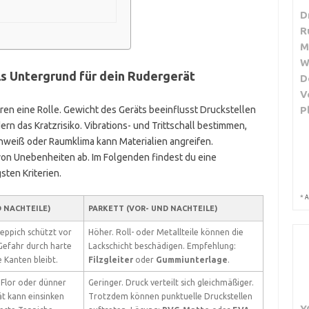
D
R
M
W
ls Untergrund für dein Rudergerät
D
V
P
ren eine Rolle. Gewicht des Geräts beeinflusst Druckstellen
dern das Kratzrisiko. Vibrations- und Trittschall bestimmen,
Schweiß oder Raumklima kann Materialien angreifen.
von Unebenheiten ab. Im Folgenden findest du eine
sten Kriterien.
*
A
D NACHTEILE)
PARKETT (VOR- UND NACHTEILE)
Teppich schützt vor
Höher. Roll- oder Metallteile können die
Gefahr durch harte
Lackschicht beschädigen. Empfehlung:
e Kanten bleibt.
Filzgleiter
oder
Gummiunterlage
.
Flor oder dünner
Geringer. Druck verteilt sich gleichmäßiger.
t kann einsinken
Trotzdem können punktuelle Druckstellen
Y