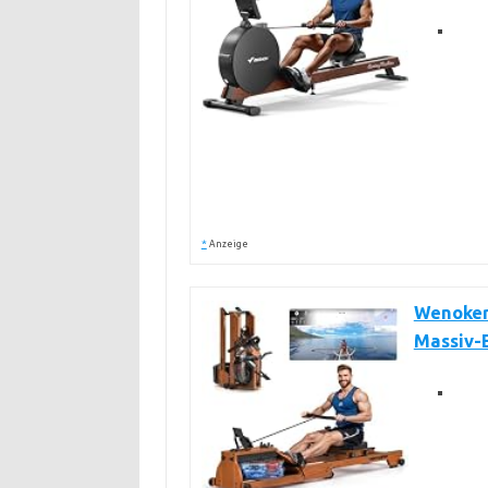
*
Anzeige
Wenoker
Massiv-E