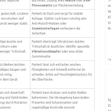
feste Teppiche
auftreten. Lösung:
PVC-Matte
oder
EVA-
m
Fitnessmatte
zur Flächenverteilung.
W
 guten Halt. Lockere
Parkett ist flach und sorgt für stabile
K
 verrutschen. Auf
Auflage. Glatter Lack kann rutschig sein.
V
Gerät weniger stabil.
Anti-Rutsch-Matten oder
R
Gummiunterlagen
verbessern die
Sicherheit.
ufgeräusche und
Parkett überträgt Vibrationen stärker.
achbarn oder
Trittschall ist deutlicher. Abhilfe: spezielle
eniger Trittschall.
Vibrationsdämpfer
oder eine dicke
Gummimatte.
*
A
z bleiben leichter
Parkett lässt sich einfacher wischen.
äßiges Saugen und
Flüssigkeiten und Schweiß entfernst du
st nötig.
schneller. Achte auf Feuchtigkeitsschutz für
ter dem Gerät
die Oberfläche.
en sich dauerhaft
Parkett kann Kratzer und matte Stellen
ung und Optik leiden.
bekommen. Die Versiegelung kann leiden.
S
dings durch Rotation
Präventiv sind Schutzmatten und
Z
duzieren.
regelmäßige Kontrolle sinnvoll.