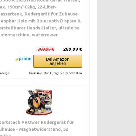
ax. 190cm/182kg, 22-Liter-
assertank, Rudergerät für Zuhause
lappbar Holz mit Bluetooth Display &
erstellbarer Handy-Halter, ultraleise
udermaschine, waterrower
309,99 €
289,99 €
Bei Amazon
ansehen
Preis inkl. MwSt., zzgl. Versandkosten
nzeige
portstech PROwer Rudergerät für
uhause - Magnetwiderstand, 32