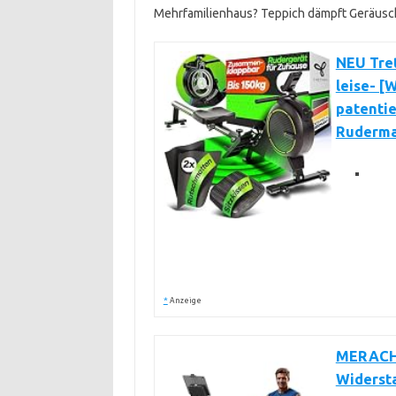
Mehrfamilienhaus? Teppich dämpft Geräusch
NEU Tre
leise- [
patenti
Ruderma
*
Anzeige
MERACH 
Widersta