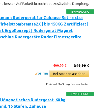
e besser. Auf Parkett brauchst du zusätzliche Dämpfung.
EMPFEHLUNG
tmann Rudergerät für Zuhause Set - extra
Wirbelstrombremse2.0] bis 150KG Zertifiziert |
ert ErgoKonzept | Rudergerät Magnet
schine Rudergeräte Ruder Fitnessgeräte
499,99 €
349,99 €
Bei Amazon ansehen
Preis inkl. MwSt., zzgl. Versandkosten
EMPFEHLUNG
Magnetisches Rudergerät, 60 kg
nd, 16 Stufen, Zuhause