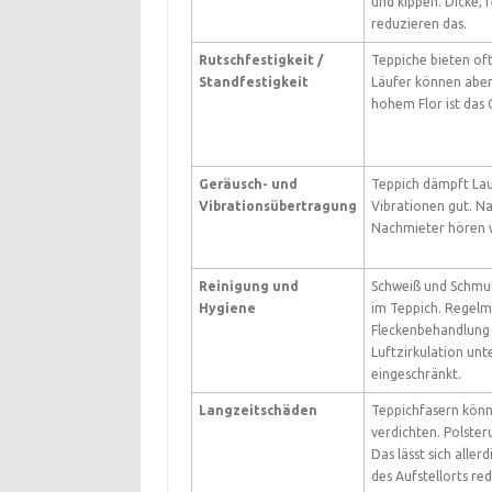
und kippen. Dicke, 
reduzieren das.
Rutschfestigkeit /
Teppiche bieten oft
Standfestigkeit
Läufer können aber
hohem Flor ist das 
Geräusch- und
Teppich dämpft La
Vibrationsübertragung
Vibrationen gut. N
Nachmieter hören w
Reinigung und
Schweiß und Schmut
Hygiene
im Teppich. Regelm
Fleckenbehandlung i
Luftzirkulation un
eingeschränkt.
Langzeitschäden
Teppichfasern könn
verdichten. Polster
Das lässt sich aller
des Aufstellorts re