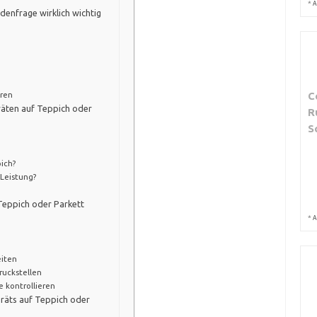
*
A
enfrage wirklich wichtig
C
eren
räten auf Teppich oder
R
S
ich?
 Leistung?
Teppich oder Parkett
*
A
eiten
ruckstellen
 kontrollieren
eräts auf Teppich oder