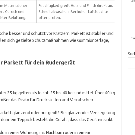
S
 im Material eher
Feuchtigkeit greift Holz und Finish direkt an.
ert Geruch und
Schnell abwischen. Bei hoher Luftfeuchte
hter Belüftung.
öfter prüfen.
he besser und schützt vor Kratzern. Parkett ist stabiler und
*
A
fehlen sich gezielte Schutzmaßnahmen wie Gummiunterlage,
Suc
r Parkett für dein Rudergerät
er 25 kg gelten als leicht. 25 bis 40 kg sind mittel. Über 40 kg
rößer das Risiko für Druckstellen und Verrutschen.
Parkett glänzend oder nur geölt? Bei glänzender Versiegelung
r dünnem Teppich besteht die Gefahr, dass das Gerät einsinkt.
 du in einer Wohnung mit Nachbarn oder in einem