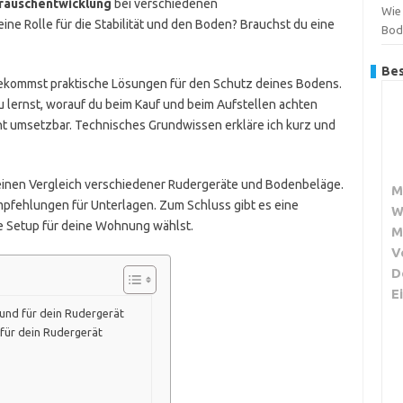
räuschentwicklung
bei verschiedenen
Wie
ine Rolle für die Stabilität und den Boden? Brauchst du eine
Bod
Bes
u bekommst praktische Lösungen für den Schutz deines Bodens.
u lernst, worauf du beim Kauf und beim Aufstellen achten
cht umsetzbar. Technisches Grundwissen erkläre ich kurz und
u einen Vergleich verschiedener Rudergeräte und Bodenbeläge.
M
pfehlungen für Unterlagen. Zum Schluss gibt es eine
W
e Setup für deine Wohnung wählst.
M
V
D
E
rund für dein Rudergerät
 für dein Rudergerät