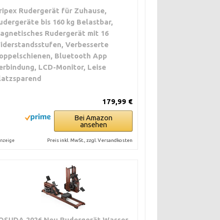
ripex Rudergerät für Zuhause,
udergeräte bis 160 kg Belastbar,
agnetisches Rudergerät mit 16
iderstandsstufen, Verbesserte
oppelschienen, Bluetooth App
erbindung, LCD-Monitor, Leise
latzsparend
179,99 €
Bei Amazon
ansehen
Preis inkl. MwSt., zzgl. Versandkosten
nzeige
OSUDA 2026 Neu Rudergerät Wasser,