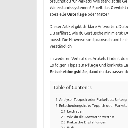
brauchst du für Parkett? Wie stark ist die
Ge
Widerstandssystemen? Spielt das
Gewicht
e
spezielle
Unterlage
oder Matte?
Dieser Artikel gibt dir klare Antworten. D
Du erfährst, wie du Geräusche minimierst. D
musst. Die Hinweise sind praxisnah und lei
verständlich.
Im weiteren Verlauf des Artikels findest d
Es folgen Tipps zur
Pflege
und konkrete Em
Entscheidungshilfe
, damit du das passend
Table of Contents
Analyse: Teppich oder Parkett als Unterg
Entscheidungshilfe: Teppich oder Parkett
Leitfragen
Wie du die Antworten wertest
Praktische Empfehlungen
Fazit