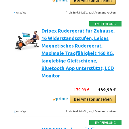
Bei Amazon ansehen
*
Preis inkl. MwSt., zzgl. Versandkosten
Anzeige
EMPFEHLUNG
Dripex Rudergerät für Zuhause,
16 Widerstandsstufen, Leises
Magnetisches Rudergerät,
Maximale Tragfähigkeit 160 KG,
langlebige Gleitschiene,
Bluetooth App unterstützt, LCD
Monitor
179,99 €
139,99 €
Bei Amazon ansehen
*
Preis inkl. MwSt., zzgl. Versandkosten
Anzeige
EMPFEHLUNG