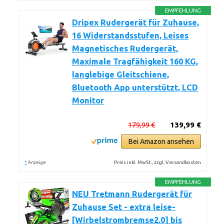
EMPFEHLUNG
Dripex Rudergerät für Zuhause,
16 Widerstandsstufen, Leises
Magnetisches Rudergerät,
Maximale Tragfähigkeit 160 KG,
langlebige Gleitschiene,
Bluetooth App unterstützt, LCD
Monitor
179,99 €
139,99 €
Bei Amazon ansehen
*
Preis inkl. MwSt., zzgl. Versandkosten
Anzeige
EMPFEHLUNG
NEU Tretmann Rudergerät für
Zuhause Set - extra leise-
[Wirbelstrombremse2.0] bis