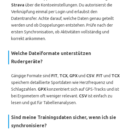
Strava
über die Kontoeinstellungen. Du autorisierst die
Verknüpfung einmal per Login und erlaubst den
Datentransfer. Achte darauf, welche Daten genau geteilt
werden und ob Doppelungen entstehen. Prüfe nach der
ersten Synchronisation, ob Aktivitäten vollständig und
korrekt ankommen.
Welche Dateiformate unterstützen
Rudergeräte?
Gängige Formate sind
FIT
,
TCX
,
GPX
und
CSV
.
FIT
und
TCX
speichern detaillierte Sportdaten wie Herzfrequenz und
Schlagzahlen.
GPX
konzentriert sich auf GPS-Tracks und ist
bei Ergometern oft weniger relevant.
CSV
ist einfach zu
lesen und gut für Tabellenanalysen.
Sind meine Trainingsdaten sicher, wenn ich sie
synchronisiere?