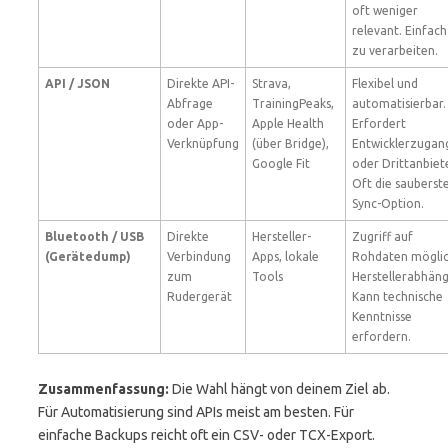
oft weniger
relevant. Einfach
zu verarbeiten.
API / JSON
Direkte API-
Strava,
Flexibel und
Abfrage
TrainingPeaks,
automatisierbar.
oder App-
Apple Health
Erfordert
Verknüpfung
(über Bridge),
Entwicklerzugan
Google Fit
oder Drittanbiete
Oft die sauberst
Sync-Option.
Bluetooth / USB
Direkte
Hersteller-
Zugriff auf
(Gerätedump)
Verbindung
Apps, lokale
Rohdaten möglic
zum
Tools
Herstellerabhäng
Rudergerät
Kann technische
Kenntnisse
erfordern.
Zusammenfassung:
Die Wahl hängt von deinem Ziel ab.
Für Automatisierung sind APIs meist am besten. Für
einfache Backups reicht oft ein CSV- oder TCX-Export.