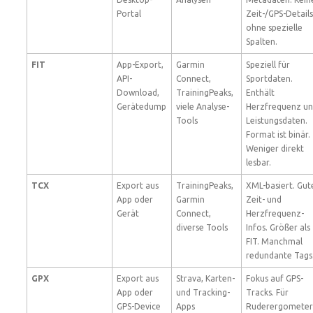
Portal
Zeit-/GPS-Details
ohne spezielle
Spalten.
FIT
App-Export,
Garmin
Speziell für
API-
Connect,
Sportdaten.
Download,
TrainingPeaks,
Enthält
Gerätedump
viele Analyse-
Herzfrequenz u
Tools
Leistungsdaten.
Format ist binär.
Weniger direkt
lesbar.
TCX
Export aus
TrainingPeaks,
XML-basiert. Gut
App oder
Garmin
Zeit- und
Gerät
Connect,
Herzfrequenz-
diverse Tools
Infos. Größer als
FIT. Manchmal
redundante Tags
GPX
Export aus
Strava, Karten-
Fokus auf GPS-
App oder
und Tracking-
Tracks. Für
GPS-Device
Apps
Ruderergometer