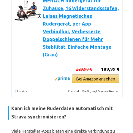
MERACH Rudergerät für
Zuhause, 16 Widerstandsstufen,
Leises Magnetisches
Rudergerät, per App
Verbindbar, Verbesserte
Doppelschienen für Mehr
Stabilität, Einfache Montage
(Grau)
229,99 €
189,99 €
Bei Amazon ansehen
*
Preis inkl. MwSt., zzgl. Versandkosten
Anzeige
Kann ich meine Ruderdaten automatisch mit
Strava synchronisieren?
Viele Hersteller-Apps bieten eine direkte Verbindung zu