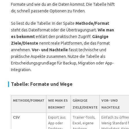
Formate und wie du an die Daten kommst. Die Tabelle hilft
dir, schnell passende Optionen zu finden.
So liest du die Tabelle: In der Spalte
Methode/Format
steht das Dateiformat oder die Übertragungsart.
Wie man
es bekommt
erklärt den praktischen Zugriff.
Gängige
Ziele/Dienste
nennt reale Plattformen, die das Format
annehmen.
Vor- und Nachteile
fasst technische und
praktische Aspekte zusammen. Nutze die Tabelle als
Entscheidungsgrundlage für Backup, Migration oder App-
Integration.
Tabelle: Formate und Wege
METHODE/FORMAT
WIE MAN ES
GÄNGIGE
VOR- UND
BEKOMMT
ZIELE/DIENSTE
NACHTEILE
CSV
Export aus
Trainer-Tools,
Einfach zu öffne
App oder
Excel, eigene
Wenig Standard 
Desktop-
Analysen
Metadaten. Kein