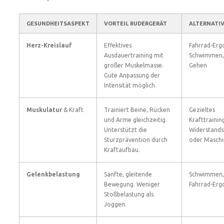
GESUNDHEITSASPEKT
VORTEIL RUDERGERÄT
ALTERNATI
Herz-Kreislauf
Effektives
Fahrrad-Erg
Ausdauertraining mit
Schwimmen,
großer Muskelmasse.
Gehen
Gute Anpassung der
Intensität möglich.
Muskulatur
& Kraft
Trainiert Beine, Rücken
Gezieltes
und Arme gleichzeitig.
Krafttrainin
Unterstützt die
Widerstand
Sturzprävention durch
oder Masch
Kraftaufbau.
Gelenkbelastung
Sanfte, gleitende
Schwimmen,
Bewegung. Weniger
Fahrrad-Er
Stoßbelastung als
Joggen.