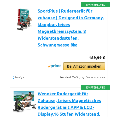
EMPFEHLUNG
SportPlus | Rudergerät für
zuhause | Designed in Germany,
klappbar, leises
Magnetbremssystem, 8
Widerstandsstufen,
Schwungmasse 8kg
189,99 €
Bei Amazon ansehen
*
Preis inkl. MwSt., zzgl. Versandkosten
Anzeige
EMPFEHLUNG
Wenoker Rudergerät für
Zuhause, Leises Magnetisches
Rudergerät mit APP & LCD-
Display,16 Stufen Widerstand,