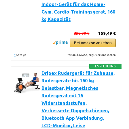
Indoor-Gerät für das Home-
Gym, Cardio-Trainingsgerät, 160
kg Kapazität
229,99 €
169,49 €
Bei Amazon ansehen
*
Preis inkl. MwSt., zzgl. Versandkosten
Anzeige
EMPFEHLUNG
Dripex Rudergerät für Zuhause,
Rudergeräte bis 160 kg
Belastbar, Magnetisches
Rudergerät mit 16
Widerstandsstufen,
Verbesserte Doppelschienen,
Bluetooth App Verbindung,
LCD-Monitor, Leise