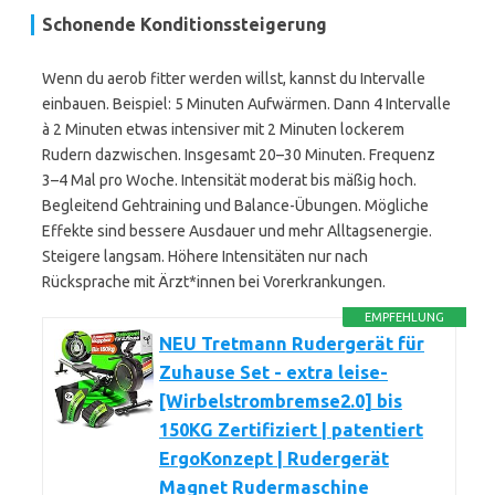
Schonende Konditionssteigerung
Wenn du aerob fitter werden willst, kannst du Intervalle
einbauen. Beispiel: 5 Minuten Aufwärmen. Dann 4 Intervalle
à 2 Minuten etwas intensiver mit 2 Minuten lockerem
Rudern dazwischen. Insgesamt 20–30 Minuten. Frequenz
3–4 Mal pro Woche. Intensität moderat bis mäßig hoch.
Begleitend Gehtraining und Balance-Übungen. Mögliche
Effekte sind bessere Ausdauer und mehr Alltagsenergie.
Steigere langsam. Höhere Intensitäten nur nach
Rücksprache mit Ärzt*innen bei Vorerkrankungen.
EMPFEHLUNG
NEU Tretmann Rudergerät für
Zuhause Set - extra leise-
[Wirbelstrombremse2.0] bis
150KG Zertifiziert | patentiert
ErgoKonzept | Rudergerät
Magnet Rudermaschine