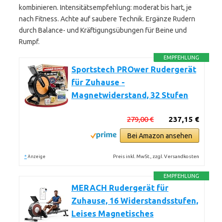
kombinieren. Intensitätsempfehlung: moderat bis hart, je
nach Fitness. Achte auf saubere Technik. Ergänze Rudern
durch Balance- und Kräftigungsübungen für Beine und
Rumpf.
EMPFEHLUNG
Sportstech PROwer Rudergerät
für Zuhause -
Magnetwiderstand, 32 Stufen
279,00 €
237,15 €
Bei Amazon ansehen
*
Preis inkl. MwSt., zzgl. Versandkosten
Anzeige
EMPFEHLUNG
MERACH Rudergerät für
Zuhause, 16 Widerstandsstufen,
Leises Magnetisches