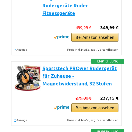
Rudergeräte Ruder
Fitnessgeräte
499,99 €
349,99 €
Bei Amazon ansehen
*
Preis inkl. MwSt., zzgl. Versandkosten
Anzeige
EMPFEHLUNG
Sportstech PROwer Rudergerät
für Zuhause -
Magnetwiderstand, 32 Stufen
279,00 €
237,15 €
Bei Amazon ansehen
*
Preis inkl. MwSt., zzgl. Versandkosten
Anzeige
EMPFEHLUNG