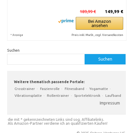
189,99 €
149,99 €
Bei Amazon
ansehen
*
Preis inkl. MwSt., zzgl. Versandkosten
Anzeige
Suchen
Suchen
Weitere thematisch passende Portale:
Crosstrainer
·
Faszienrolle
·
Fitnessband
·
Yogamatte
·
Vibrationsplatte
·
Rollentrainer
·
Sportelektronik
·
Laufband
Impressum
die mit * gekennzeichneten Links sind sog. Affiliatelinks.
Als Amazon-Partner verdiene ich an qualifizierten Käufen!