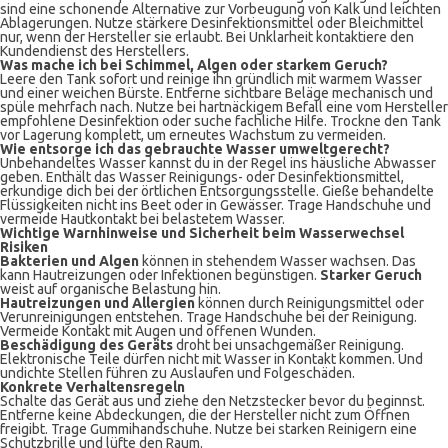
sind eine schonende Alternative zur Vorbeugung von Kalk und leichten
Ablagerungen. Nutze stärkere Desinfektionsmittel oder Bleichmittel
nur, wenn der Hersteller sie erlaubt. Bei Unklarheit kontaktiere den
Kundendienst des Herstellers.
Was mache ich bei Schimmel, Algen oder starkem Geruch?
Leere den Tank sofort und reinige ihn gründlich mit warmem Wasser
und einer weichen Bürste. Entferne sichtbare Beläge mechanisch und
spüle mehrfach nach. Nutze bei hartnäckigem Befall eine vom Hersteller
empfohlene Desinfektion oder suche fachliche Hilfe. Trockne den Tank
vor Lagerung komplett, um erneutes Wachstum zu vermeiden.
Wie entsorge ich das gebrauchte Wasser umweltgerecht?
Unbehandeltes Wasser kannst du in der Regel ins häusliche Abwasser
geben. Enthält das Wasser Reinigungs- oder Desinfektionsmittel,
erkundige dich bei der örtlichen Entsorgungsstelle. Gieße behandelte
Flüssigkeiten nicht ins Beet oder in Gewässer. Trage Handschuhe und
vermeide Hautkontakt bei belastetem Wasser.
Wichtige Warnhinweise und Sicherheit beim Wasserwechsel
Risiken
Bakterien und Algen
können in stehendem Wasser wachsen. Das
kann Hautreizungen oder Infektionen begünstigen.
Starker Geruch
weist auf organische Belastung hin.
Hautreizungen und Allergien
können durch Reinigungsmittel oder
Verunreinigungen entstehen. Trage Handschuhe bei der Reinigung.
Vermeide Kontakt mit Augen und offenen Wunden.
Beschädigung des Geräts
droht bei unsachgemäßer Reinigung.
Elektronische Teile dürfen nicht mit Wasser in Kontakt kommen. Und
undichte Stellen führen zu Auslaufen und Folgeschäden.
Konkrete Verhaltensregeln
Schalte das Gerät aus und ziehe den Netzstecker bevor du beginnst.
Entferne keine Abdeckungen, die der Hersteller nicht zum Öffnen
freigibt. Trage Gummihandschuhe. Nutze bei starken Reinigern eine
Schutzbrille und lüfte den Raum.