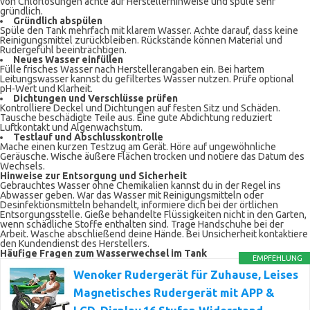
von Chlorlösungen achte auf Herstellerhinweise und spüle sehr
gründlich.
Gründlich abspülen
Spüle den Tank mehrfach mit klarem Wasser. Achte darauf, dass keine
Reinigungsmittel zurückbleiben. Rückstände können Material und
Rudergefühl beeinträchtigen.
Neues Wasser einfüllen
Fülle frisches Wasser nach Herstellerangaben ein. Bei hartem
Leitungswasser kannst du gefiltertes Wasser nutzen. Prüfe optional
pH-Wert und Klarheit.
Dichtungen und Verschlüsse prüfen
Kontrolliere Deckel und Dichtungen auf festen Sitz und Schäden.
Tausche beschädigte Teile aus. Eine gute Abdichtung reduziert
Luftkontakt und Algenwachstum.
Testlauf und Abschlusskontrolle
Mache einen kurzen Testzug am Gerät. Höre auf ungewöhnliche
Geräusche. Wische äußere Flächen trocken und notiere das Datum des
Wechsels.
Hinweise zur Entsorgung und Sicherheit
Gebrauchtes Wasser ohne Chemikalien kannst du in der Regel ins
Abwasser geben. War das Wasser mit Reinigungsmitteln oder
Desinfektionsmitteln behandelt, informiere dich bei der örtlichen
Entsorgungsstelle. Gieße behandelte Flüssigkeiten nicht in den Garten,
wenn schädliche Stoffe enthalten sind. Trage Handschuhe bei der
Arbeit. Wasche abschließend deine Hände. Bei Unsicherheit kontaktiere
den Kundendienst des Herstellers.
Häufige Fragen zum Wasserwechsel im Tank
EMPFEHLUNG
Wenoker Rudergerät für Zuhause, Leises
Magnetisches Rudergerät mit APP &