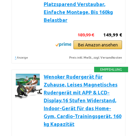
Platzsparend Verstaubar,
Einfache Montage, Bis 160kg
Belastbar
189,99 €
149,99 €
Bei Amazon ansehen
*
Preis inkl. MwSt., zzgl. Versandkosten
Anzeige
EMPFEHLUNG
Wenoker Rudergerät für
Zuhause, Leises Magnetisches
Rudergerät mit APP & LCD-
Display,16 Stufen Widerstand,
Indoor-Gerät für das Home-
Gym, Cardio-Trainingsgerät, 160
kg Kapazität