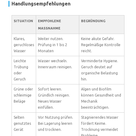
Handlungsempfehlungen
SITUATION
EMPFOHLENE
BEGRÜNDUNG
MASSNAHME
Klares,
Weiter nutzen.
Keine akute Gefahr.
geruchloses
Prüfung in 1 bis 2
Regelmäßige Kontrolle
Wasser
Monaten
reicht.
Leichte
Wasser wechseln.
Verminderte Hygiene.
Trübung
Innenraum reinigen.
Geruch deutet auf
oder
organische Belastung
Geruch
hin.
Grüne oder
Sofort leeren.
Algen und Biofilm
schleimige
Gründlich reinigen.
können Gesundheit und
Beläge
Neues Wasser
Mechanik
einfüllen.
beeinträchtigen.
Selten
Vor Nutzung prüfen.
Stagnierendes Wasser
genutztes
Bei Lagerung leeren
fördert Keime.
Gerät
und trocknen.
Trocknung vermeidet
Probleme.