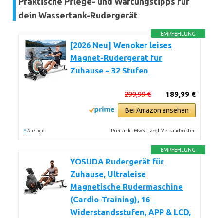
Praktische Pflege- und Wartungstipps für
dein Wassertank-Rudergerät
EMPFEHLUNG
[2026 Neu] Wenoker leises
Magnet-Rudergerät für
Zuhause – 32 Stufen
299,99 €
189,99 €
Bei Amazon ansehen
*
Preis inkl. MwSt., zzgl. Versandkosten
Anzeige
EMPFEHLUNG
YOSUDA Rudergerät für
Zuhause, Ultraleise
Magnetische Rudermaschine
(Cardio-Training), 16
Widerstandsstufen, APP & LCD,