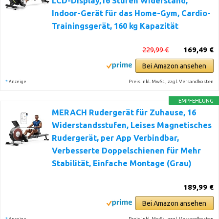
LCD-Display,16 Stufen Widerstand,
Indoor-Gerät für das Home-Gym, Cardio-
Trainingsgerät, 160 kg Kapazität
229,99 €
169,49 €
Bei Amazon ansehen
*
Preis inkl. MwSt., zzgl. Versandkosten
Anzeige
EMPFEHLUNG
MERACH Rudergerät für Zuhause, 16
Widerstandsstufen, Leises Magnetisches
Rudergerät, per App Verbindbar,
Verbesserte Doppelschienen für Mehr
Stabilität, Einfache Montage (Grau)
189,99 €
Bei Amazon ansehen
*
Preis inkl. MwSt., zzgl. Versandkosten