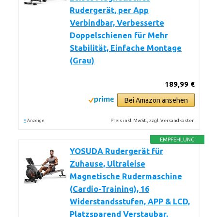
Rudergerät, per App
Verbindbar, Verbesserte
Doppelschienen für Mehr
Stabilität, Einfache Montage
(Grau)
189,99 €
Bei Amazon ansehen
*
Preis inkl. MwSt., zzgl. Versandkosten
Anzeige
EMPFEHLUNG
YOSUDA Rudergerät für
Zuhause, Ultraleise
Magnetische Rudermaschine
(Cardio-Training), 16
Widerstandsstufen, APP & LCD,
Platzsparend Verstaubar,