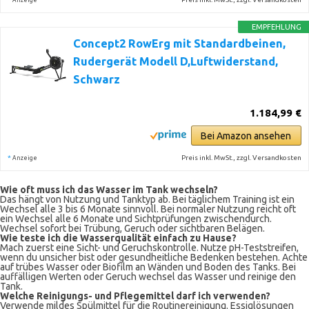
Anzeige
EMPFEHLUNG
Concept2 RowErg mit Standardbeinen,
Rudergerät Modell D,Luftwiderstand,
Schwarz
1.184,99 €
Bei Amazon ansehen
*
Preis inkl. MwSt., zzgl. Versandkosten
Anzeige
Wie oft muss ich das Wasser im Tank wechseln?
Das hängt von Nutzung und Tanktyp ab. Bei täglichem Training ist ein
Wechsel alle 3 bis 6 Monate sinnvoll. Bei normaler Nutzung reicht oft
ein Wechsel alle 6 Monate und Sichtprüfungen zwischendurch.
Wechsel sofort bei Trübung, Geruch oder sichtbaren Belägen.
Wie teste ich die Wasserqualität einfach zu Hause?
Mach zuerst eine Sicht- und Geruchskontrolle. Nutze pH-Teststreifen,
wenn du unsicher bist oder gesundheitliche Bedenken bestehen. Achte
auf trübes Wasser oder Biofilm an Wänden und Boden des Tanks. Bei
auffälligen Werten oder Geruch wechsel das Wasser und reinige den
Tank.
Welche Reinigungs- und Pflegemittel darf ich verwenden?
Verwende mildes Spülmittel für die Routine­reinigung. Essiglösungen