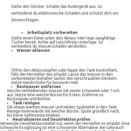
Ziehe den Stecker. Schalte das Rudergerät aus. So
verhinderst du elektronische Schäden und schützt dich vor
Stromschlägen.
Arbeitsplatz vorbereiten
Stelle einen Eimer unter den Ablass oder lege saugfähige
Tücher bereit. Achte auf rutschfeste Unterlage. So
vermeidest du Wasserschäden am Boden.
Wasser ablassen
Öffne den Ablassstopfen oder kippe den Tank kontrolliert,
falls der Hersteller das erlaubt. Lasse das Wasser in den
vorbereiteten Behälter laufen. Bei verschraubten Deckeln
nutze Handschuhe für besseren Halt.
Restwasser entfernen
Wische verbleibendes Wasser mit einem Schwamm oder Tuch
aus. Nutze eine weiche Bürste für Ecken. Entferne so
Rückstände und Biofilm.
Tank reinigen
Gib etwas warmes Wasser und mildes Spülmittel in den Tank.
Reinige Innenwände mit weicher Bürste. Spüle gründlich nach,
bis keine Seifenreste bleiben.
Neutralisieren und Desinfektion prüfen
Verwende Desinfektionsmittel nur, wenn der Hersteller es erlaubt. Eine
schwache Essiglösung ist eine schonende Alternative. Bei Gebrauch