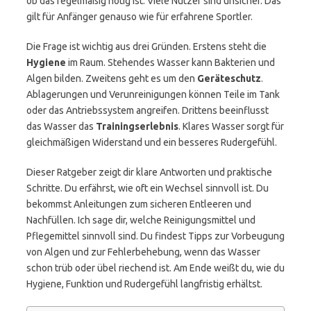
ob das regelmäßig nötig ist. Viele Nutzer sind unsicher. Das
gilt für Anfänger genauso wie für erfahrene Sportler.
Die Frage ist wichtig aus drei Gründen. Erstens steht die
Hygiene
im Raum. Stehendes Wasser kann Bakterien und
Algen bilden. Zweitens geht es um den
Geräteschutz
.
Ablagerungen und Verunreinigungen können Teile im Tank
oder das Antriebssystem angreifen. Drittens beeinflusst
das Wasser das
Trainingserlebnis
. Klares Wasser sorgt für
gleichmäßigen Widerstand und ein besseres Rudergefühl.
Dieser Ratgeber zeigt dir klare Antworten und praktische
Schritte. Du erfährst, wie oft ein Wechsel sinnvoll ist. Du
bekommst Anleitungen zum sicheren Entleeren und
Nachfüllen. Ich sage dir, welche Reinigungsmittel und
Pflegemittel sinnvoll sind. Du findest Tipps zur Vorbeugung
von Algen und zur Fehlerbehebung, wenn das Wasser
schon trüb oder übel riechend ist. Am Ende weißt du, wie du
Hygiene, Funktion und Rudergefühl langfristig erhältst.