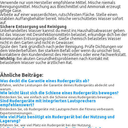
Verwende nur vom Hersteller empfohlene Mittel. Mische niemals
Reinigungsmittel. Mischung aus Bleichmittel und Ammoniak erzeugt
giftige Gase.
Arbeite auf einer wasserdichten, rutschfesten Fläche. Stelle einen
stabilen Auffangbehälter bereit. Wische verschüttetes Wasser sofort
auf.
Sichere Entsorgung und Reinigung
Unbehandeltes Wasser kannst du meist ins Haushaltsabwasser geben.
Ist das Wasser mit Desinfektionsmitteln belastet, erkundige dich bei der
kommunalen Entsorgungsstelle. Gieße chemisch belastetes Wasser
nicht in den Garten und nicht in Gewässer.
Spüle den Tank gründlich nach jeder Reinigung. Prüfe Dichtungen vor
dem Wiederbefüllen. Bei starkem Befall oder wenn du unsicher bist,
kontaktiere den Kundendienst des Herstellers oder eine Fachwerkstatt.
Wichtig:
Bei akuten Gesundheitsproblemen nach Kontakt mit
belastetem Wasser suche ärztlichen Rat.
Ähnliche Beiträge:
Was deckt die Garantie eines Rudergeräts ab?
Erfahre, welche Leistungen die Garantie deines Rudergeräts abdeckt und
warum...
Wie leicht lässt sich die Schiene eines Rudergeräts bewegen?
Entdecken Sie, wie einfach sich die Schiene eines Rudergeräts bewegen...
Sind Rudergeräte mit integrierten Lautsprechern
empfehlenswert?
Entdecken Sie, ob Rudergeräte mit Lautsprechern die Fitness verbessern.
Expertenmeinungen...
Wie viel Platz benötigt ein Rudergerät bei der Nutzung und
Lagerung?
Erfahren Sie, wie viel Platz ein Rudergerät bei der Nutzung...