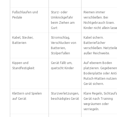
Fußschlaufen und
Sturz- oder
Riemen immer
Pedale
Umknickgefahr
verschließen. Bei
beim Ziehen am
Nichtgebrauch lösen.
Gurt
Kinder nicht allein lass
Kabel, Stecker,
Stromschlag,
Kabel sichern.
Batterien
Verschlucken von
Batteriefächer
Batterien,
verschließen. Netzteil
Stolperfallen
außer Reichweite.
Kippen und
Gerät fällt um,
Auf ebenem Boden
Standfestigkeit
quetscht Kinder
platzieren. Gegebenenf
Bodenplatte oder Anti
Rutsch-Matten nutzen
Gerät sichern.
Klettern und Spielen
Sturzverletzungen,
Klare Regeln, Sichtaufs
auf Gerät
beschädigtes Gerät
Gerät nach Training
wegräumen oder
verriegeln.