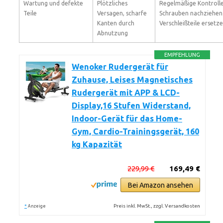
Wartung und defekte
Plötzliches
Regelmäßige Kontrolle
Teile
Versagen, scharfe
Schrauben nachziehen
Kanten durch
Verschleißteile ersetze
Abnutzung
EMPFEHLUNG
Wenoker Rudergerät für
Zuhause, Leises Magnetisches
Rudergerät mit APP & LCD-
Display,16 Stufen Widerstand,
Indoor-Gerät für das Home-
Gym, Cardio-Trainingsgerät, 160
kg Kapazität
229,99 €
169,49 €
Bei Amazon ansehen
*
Preis inkl. MwSt., zzgl. Versandkosten
Anzeige