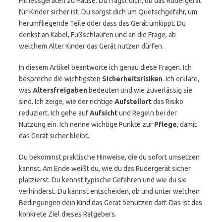
Fitnessgeräten zu Hause. Du fragst dich, ob das Rudergerät
für Kinder sicher ist. Du sorgst dich um Quetschgefahr, um
herumfliegende Teile oder dass das Gerät umkippt. Du
denkst an Kabel, Fußschlaufen und an die Frage, ab
welchem Alter Kinder das Gerät nutzen dürfen.
In diesem Artikel beantworte ich genau diese Fragen. Ich
bespreche die wichtigsten
Sicherheitsrisiken
. Ich erkläre,
was
Altersfreigaben
bedeuten und wie zuverlässig sie
sind. Ich zeige, wie der richtige
Aufstellort
das Risiko
reduziert. Ich gehe auf
Aufsicht
und Regeln bei der
Nutzung ein. Ich nenne wichtige Punkte zur
Pflege
, damit
das Gerät sicher bleibt.
Du bekommst praktische Hinweise, die du sofort umsetzen
kannst. Am Ende weißt du, wie du das Rudergerät sicher
platzierst. Du kennst typische Gefahren und wie du sie
verhinderst. Du kannst entscheiden, ob und unter welchen
Bedingungen dein Kind das Gerät benutzen darf. Das ist das
konkrete Ziel dieses Ratgebers.