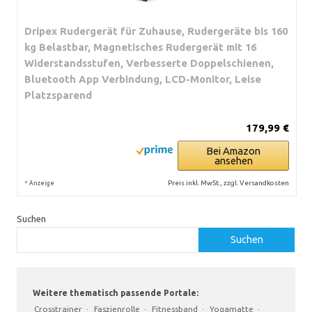
Dripex Rudergerät für Zuhause, Rudergeräte bis 160
kg Belastbar, Magnetisches Rudergerät mit 16
Widerstandsstufen, Verbesserte Doppelschienen,
Bluetooth App Verbindung, LCD-Monitor, Leise
Platzsparend
179,99 €
Bei Amazon
ansehen
*
Preis inkl. MwSt., zzgl. Versandkosten
Anzeige
Suchen
Suchen
Weitere thematisch passende Portale:
Crosstrainer
·
Faszienrolle
·
Fitnessband
·
Yogamatte
·