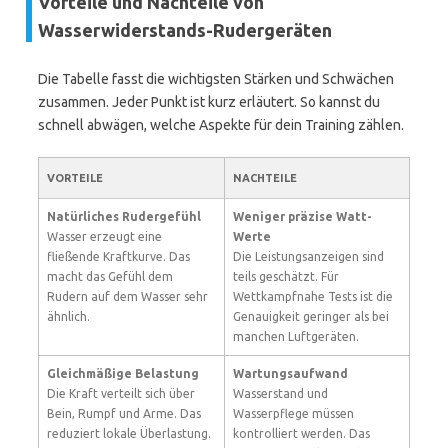
Vorteile und Nachteile von
Wasserwiderstands-Rudergeräten
Die Tabelle fasst die wichtigsten Stärken und Schwächen
zusammen. Jeder Punkt ist kurz erläutert. So kannst du
schnell abwägen, welche Aspekte für dein Training zählen.
VORTEILE
NACHTEILE
Natürliches Rudergefühl
Weniger präzise Watt-
Wasser erzeugt eine
Werte
fließende Kraftkurve. Das
Die Leistungsanzeigen sind
macht das Gefühl dem
teils geschätzt. Für
Rudern auf dem Wasser sehr
Wettkampfnahe Tests ist die
ähnlich.
Genauigkeit geringer als bei
manchen Luftgeräten.
Gleichmäßige Belastung
Wartungsaufwand
Die Kraft verteilt sich über
Wasserstand und
Bein, Rumpf und Arme. Das
Wasserpflege müssen
reduziert lokale Überlastung.
kontrolliert werden. Das