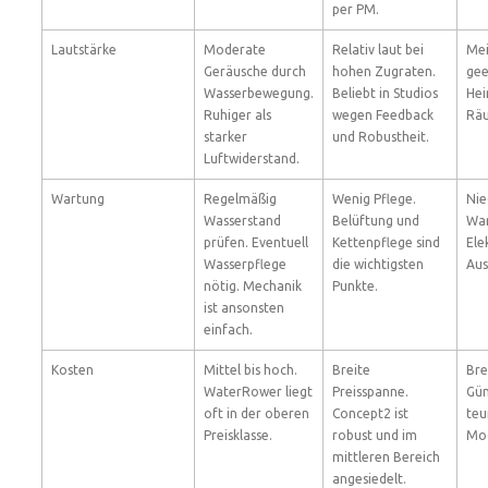
per PM.
Lautstärke
Moderate
Relativ laut bei
Mei
Geräusche durch
hohen Zugraten.
gee
Wasserbewegung.
Beliebt in Studios
Hei
Ruhiger als
wegen Feedback
Rä
starker
und Robustheit.
Luftwiderstand.
Wartung
Regelmäßig
Wenig Pflege.
Nie
Wasserstand
Belüftung und
War
prüfen. Eventuell
Kettenpflege sind
Ele
Wasserpflege
die wichtigsten
Aus
nötig. Mechanik
Punkte.
ist ansonsten
einfach.
Kosten
Mittel bis hoch.
Breite
Bre
WaterRower liegt
Preisspanne.
Gün
oft in der oberen
Concept2 ist
teu
Preisklasse.
robust und im
Mod
mittleren Bereich
angesiedelt.