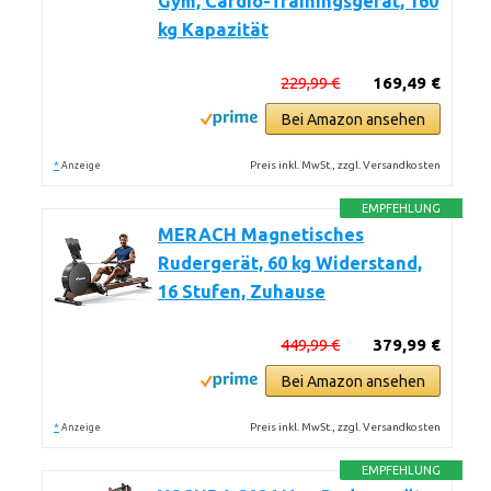
Gym, Cardio-Trainingsgerät, 160
kg Kapazität
229,99 €
169,49 €
Bei Amazon ansehen
*
Preis inkl. MwSt., zzgl. Versandkosten
Anzeige
EMPFEHLUNG
MERACH Magnetisches
Rudergerät, 60 kg Widerstand,
16 Stufen, Zuhause
449,99 €
379,99 €
Bei Amazon ansehen
*
Preis inkl. MwSt., zzgl. Versandkosten
Anzeige
EMPFEHLUNG