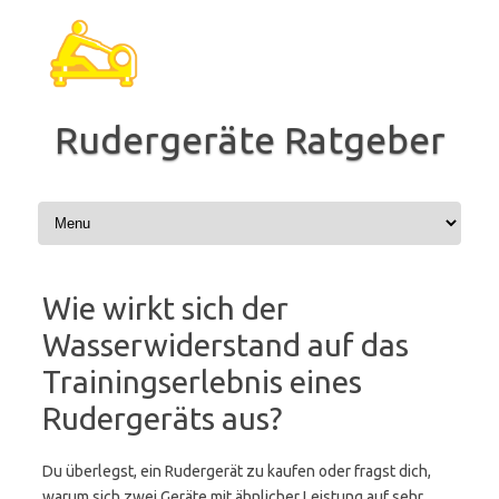
Zum
Inhalt
springen
Rudergeräte Ratgeber
Wie wirkt sich der
Wasserwiderstand auf das
Trainingserlebnis eines
Rudergeräts aus?
Du überlegst, ein Rudergerät zu kaufen oder fragst dich,
warum sich zwei Geräte mit ähnlicher Leistung auf sehr