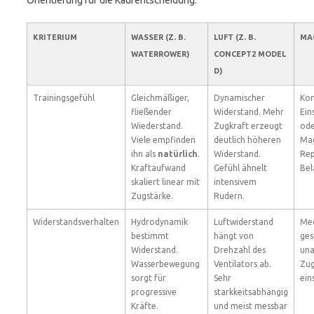
Orientierung für die Kaufentscheidung.
KRITERIUM
WASSER (Z. B.
LUFT (Z. B.
MA
WATERROWER)
CONCEPT2 MODEL
D)
Trainingsgefühl
Gleichmäßiger,
Dynamischer
Kon
fließender
Widerstand. Mehr
Ein
Wiederstand.
Zugkraft erzeugt
ode
Viele empfinden
deutlich höheren
Ma
ihn als
natürlich
.
Widerstand.
Rep
Kraftaufwand
Gefühl ähnelt
Bel
skaliert linear mit
intensivem
Zugstärke.
Rudern.
Widerstandsverhalten
Hydrodynamik
Luftwiderstand
Mec
bestimmt
hängt von
ges
Widerstand.
Drehzahl des
una
Wasserbewegung
Ventilators ab.
Zug
sorgt für
Sehr
ein
progressive
starkkeitsabhängig
Kräfte.
und meist messbar