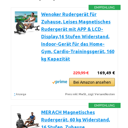
EMPFEHLUNG
Wenoker Rudergerät für
Zuhause, Leises Magnetisches
Rudergerät mit APP & LCD-
Display,16 Stufen Widerstand,
Indoor-Gerät für das Home-
Gym, Cardio-Trainingsgerät, 160
kg Kapazität
229,99 €
169,49 €
Bei Amazon ansehen
*
Preis inkl. MwSt., zzgl. Versandkosten
Anzeige
EMPFEHLUNG
MERACH Magnetisches
Rudergerät, 60 kg Widerstand,
16 Stufen, Zuhause