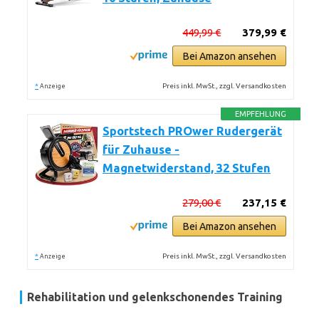
449,99 €
379,99 €
Bei Amazon ansehen
*
Preis inkl. MwSt., zzgl. Versandkosten
Anzeige
EMPFEHLUNG
Sportstech PROwer Rudergerät
für Zuhause -
Magnetwiderstand, 32 Stufen
279,00 €
237,15 €
Bei Amazon ansehen
*
Preis inkl. MwSt., zzgl. Versandkosten
Anzeige
Rehabilitation und gelenkschonendes Training