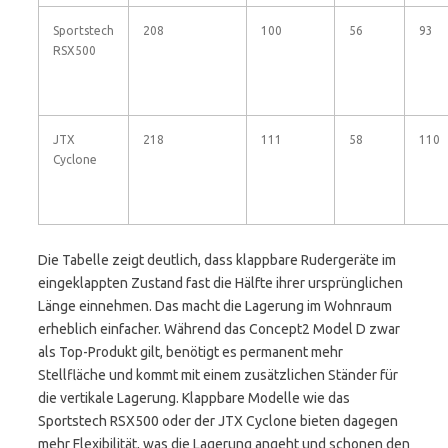
Sportstech
208
100
56
93
RSX500
JTX
218
111
58
110
Cyclone
Die Tabelle zeigt deutlich, dass klappbare Rudergeräte im
eingeklappten Zustand fast die Hälfte ihrer ursprünglichen
Länge einnehmen. Das macht die Lagerung im Wohnraum
erheblich einfacher. Während das Concept2 Model D zwar
als Top-Produkt gilt, benötigt es permanent mehr
Stellfläche und kommt mit einem zusätzlichen Ständer für
die vertikale Lagerung. Klappbare Modelle wie das
Sportstech RSX500 oder der JTX Cyclone bieten dagegen
mehr Flexibilität, was die Lagerung angeht und schonen den