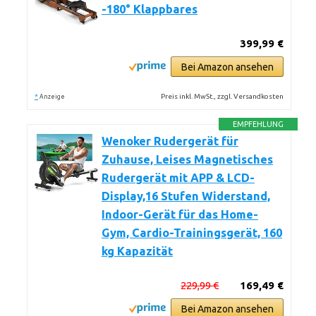
-180° Klappbares
399,99 €
Bei Amazon ansehen
*
Preis inkl. MwSt., zzgl. Versandkosten
Anzeige
EMPFEHLUNG
Wenoker Rudergerät für
Zuhause, Leises Magnetisches
Rudergerät mit APP & LCD-
Display,16 Stufen Widerstand,
Indoor-Gerät für das Home-
Gym, Cardio-Trainingsgerät, 160
kg Kapazität
229,99 €
169,49 €
Bei Amazon ansehen