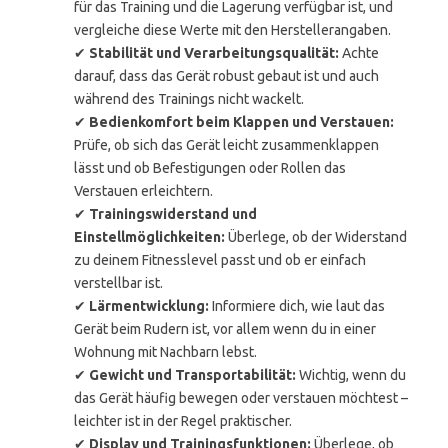
für das Training und die Lagerung verfügbar ist, und
vergleiche diese Werte mit den Herstellerangaben.
✔
Stabilität und Verarbeitungsqualität:
Achte
darauf, dass das Gerät robust gebaut ist und auch
während des Trainings nicht wackelt.
✔
Bedienkomfort beim Klappen und Verstauen:
Prüfe, ob sich das Gerät leicht zusammenklappen
lässt und ob Befestigungen oder Rollen das
Verstauen erleichtern.
✔
Trainingswiderstand und
Einstellmöglichkeiten:
Überlege, ob der Widerstand
zu deinem Fitnesslevel passt und ob er einfach
verstellbar ist.
✔
Lärmentwicklung:
Informiere dich, wie laut das
Gerät beim Rudern ist, vor allem wenn du in einer
Wohnung mit Nachbarn lebst.
✔
Gewicht und Transportabilität:
Wichtig, wenn du
das Gerät häufig bewegen oder verstauen möchtest –
leichter ist in der Regel praktischer.
✔
Display und Trainingsfunktionen:
Überlege, ob