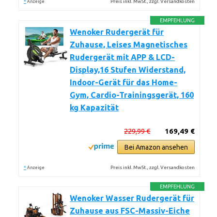
*
Preis inkl. MwSt., zzgl. Versandkosten
Anzeige
EMPFEHLUNG
Wenoker Rudergerät für
Zuhause, Leises Magnetisches
Rudergerät mit APP & LCD-
Display,16 Stufen Widerstand,
Indoor-Gerät für das Home-
Gym, Cardio-Trainingsgerät, 160
kg Kapazität
229,99 €
169,49 €
Bei Amazon ansehen
*
Preis inkl. MwSt., zzgl. Versandkosten
Anzeige
EMPFEHLUNG
Wenoker Wasser Rudergerät für
Zuhause aus FSC-Massiv-Eiche