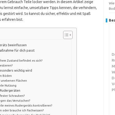
em Gebrauch Teile locker werden. In diesem Artikel zeige
Wie
. Du lernst einfache, umsetzbare Tipps kennen, die verhindern,
Bod
s gestört wird. So kannst du sicher, effektiv und mit Spaß
 erfahren bist.
Bes
geräts beeinflussen
maßnahme für dich passt
D
R
chem Zustand befindet es sich?
vestieren?
M
esonders wichtig wird
W
hen Böden
D
f unebenen Flächen
V
bile Nutzung
P
n Rudergeräten
fester Schrauben?
gegen das Verrutschen?
eile meines Rudergeräts kontrollieren?
ern oder brauche ich Fachwissen?