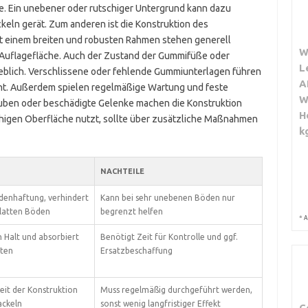
e. Ein unebener oder rutschiger Untergrund kann dazu
ckeln gerät. Zum anderen ist die Konstruktion des
it einem breiten und robusten Rahmen stehen generell
W
r Auflagefläche. Auch der Zustand der Gummifüße oder
L
geblich. Verschlissene oder fehlende Gummiunterlagen führen
A
cht. Außerdem spielen regelmäßige Wartung und feste
W
uben oder beschädigte Gelenke machen die Konstruktion
H
schigen Oberfläche nutzt, sollte über zusätzliche Maßnahmen
k
NACHTEILE
denhaftung, verhindert
Kann bei sehr unebenen Böden nur
glatten Böden
begrenzt helfen
*
A
n Halt und absorbiert
Benötigt Zeit für Kontrolle und ggf.
iten
Ersatzbeschaffung
keit der Konstruktion
Muss regelmäßig durchgeführt werden,
ackeln
sonst wenig langfristiger Effekt
C