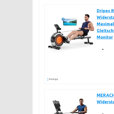
Dripex R
Widerst
Maximale
Gleitsch
Monitor
*
Anzeige
MERACH 
Widersta