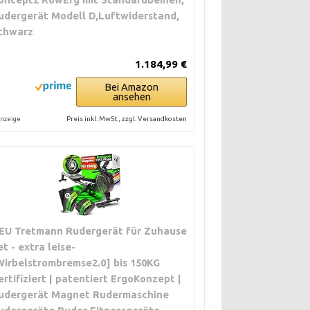
udergerät Modell D,Luftwiderstand,
chwarz
1.184,99 €
Bei Amazon
ansehen
Preis inkl. MwSt., zzgl. Versandkosten
nzeige
EU Tretmann Rudergerät für Zuhause
et - extra leise-
Wirbelstrombremse2.0] bis 150KG
ertifiziert | patentiert ErgoKonzept |
udergerät Magnet Rudermaschine