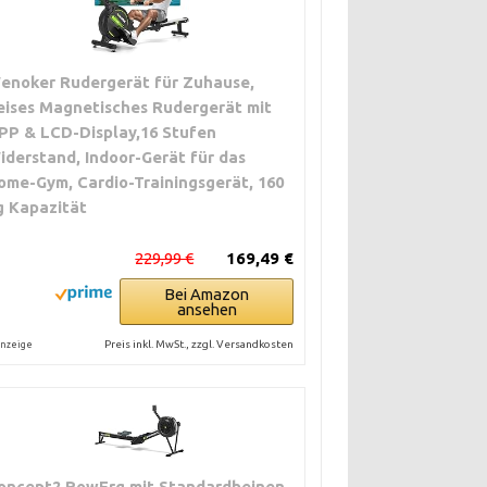
enoker Rudergerät für Zuhause,
eises Magnetisches Rudergerät mit
PP & LCD-Display,16 Stufen
iderstand, Indoor-Gerät für das
ome-Gym, Cardio-Trainingsgerät, 160
g Kapazität
229,99 €
169,49 €
Bei Amazon
ansehen
Preis inkl. MwSt., zzgl. Versandkosten
nzeige
oncept2 RowErg mit Standardbeinen,