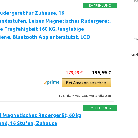
R
EMPFEHLUNG
udergerät für Zuhause, 16
andsstufen, Leises Magnetisches Rudergerät,
 Tragfähigkeit 160 KG, langlebige
iene, Bluetooth App unterstützt, LCD
*
A
Suc
179,99 €
139,99 €
Bei Amazon ansehen
Preis inkl. MwSt., zzgl. Versandkosten
EMPFEHLUNG
Magnetisches Rudergerät, 60 kg
nd, 16 Stufen, Zuhause