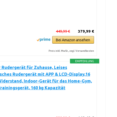
449,99 €
379,99 €
Bei Amazon ansehen
Preis inkl. MwSt., zzgl. Versandkosten
EMPFEHLUNG
 Rudergerät für Zuhause, Leises
sches Rudergerät mit APP & LCD-Display,16
Widerstand, Indoor-Gerät für das Home-Gym,
rainingsgerät, 160 kg Kapazität