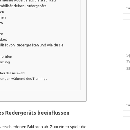
 meines Rudergeräts die Stabilität?
abilität deines Rudergeräts
*
A
ben
chen
rn
en
gkeit
lität von Rudergeräten und wie du sie
S
erprüfen
Z
artung
S
bei der Auswahl
ungen während des Trainings
*
A
nes Rudergeräts beeinflussen
 verschiedenen Faktoren ab. Zum einen spielt die