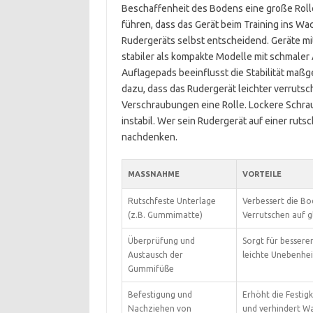
Beschaffenheit des Bodens eine große Roll
führen, dass das Gerät beim Training ins Wa
Rudergeräts selbst entscheidend. Geräte m
stabiler als kompakte Modelle mit schmale
Auflagepads beeinflusst die Stabilität maß
dazu, dass das Rudergerät leichter verruts
Verschraubungen eine Rolle. Lockere Schra
instabil. Wer sein Rudergerät auf einer rut
nachdenken.
MASSNAHME
VORTEILE
Rutschfeste Unterlage
Verbessert die Bo
(z.B. Gummimatte)
Verrutschen auf 
Überprüfung und
Sorgt für bessere
Austausch der
leichte Unebenhe
Gummifüße
Befestigung und
Erhöht die Festig
Nachziehen von
und verhindert W