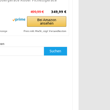
udergeräte Ruder Fitnessgeräte
499,99 €
349,99 €
Bei Amazon
ansehen
Preis inkl. MwSt., zzgl. Versandkosten
nzeige
hen
Suchen