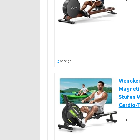
*
Anzeige
Wenoker
Magneti
Stufen 
Cardio-T