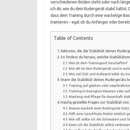
verschiedenen Böden steht oder nach länger
ich dir, wie du dein Rudergerät stabil hältst
dass dein Training durch eine wackelige Basi
trainieren – egal ob du Anfänger oder bereits
Table of Contents
Faktoren, die die Stabilität deines Ruder
So findest du heraus, welche Stabilitäts
Wie ist dein Trainingsort beschaffen?
Wie alt ist dein Rudergerät und in wel
Wie viel Zeit und Aufwand willst du in
Wann die Stabilität deines Rudergeräts b
Training auf glatten oder empfindlic
Training in beengten Räumen oder au
Wartung und Pflege für dauerhaft sta
Häufig gestellte Fragen zur Stabilität vo
Warum wackelt mein Rudergerät trotz 
Hilft eine rutschfeste Matte wirklich 
Wie oft sollte ich die Schrauben und T
Kann ich die Stabilität selbst verbess