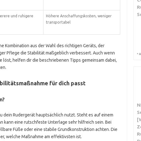
R
S
herere und ruhigere
Höhere Anschaffungskosten, weniger
transportabel
 Kombination aus der Wahl des richtigen Geräts, der
r Pflege die Stabilität maßgeblich verbessert. Auch wenn
*
A
 löst, helfen dir die beschriebenen Tipps gemeinsam dabei,
ten.
abilitätsmaßnahme für dich passt
n?
N
S
 dein Rudergerät hauptsächlich nutzt. Steht es auf einem
[
 kann eine rutschfeste Unterlage sehr hilfreich sein. Bei
Z
llbare Füße oder eine stabile Grundkonstruktion achten. Die
R
er, welche Maßnahme am effektivsten ist.