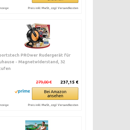
Preis inkl. MwSt., zzgl. Versandkosten
nzeige
portstech PROwer Rudergerät für
uhause - Magnetwiderstand, 32
tufen
279,00 €
237,15 €
Bei Amazon
ansehen
Preis inkl. MwSt., zzgl. Versandkosten
nzeige