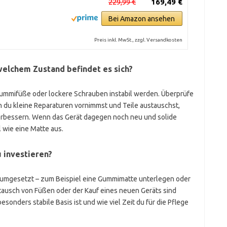
229,99 €
169,49 €
Bei Amazon ansehen
Preis inkl. MwSt., zzgl. Versandkosten
 welchem Zustand befindet es sich?
ummifüße oder lockere Schrauben instabil werden. Überprüfe
 du kleine Reparaturen vornimmst und Teile austauschst,
 verbessern. Wenn das Gerät dagegen noch neu und solide
l wie eine Matte aus.
u investieren?
 umgesetzt – zum Beispiel eine Gummimatte unterlegen oder
ausch von Füßen oder der Kauf eines neuen Geräts sind
esonders stabile Basis ist und wie viel Zeit du für die Pflege