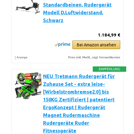
Standardbeinen, Rudergerät
Modell D,Luftwiderstand,
Schwarz
1.184,99 €
Bei Amazon ansehen
*
Preis inkl. MwSt., zzgl. Versandkosten
Anzeige
EMPFEHLUNG
NEU Tretmann Rudergerät für
Zuhause Set - extra leise-
[Wirbelstrombremse2.0] bis
150KG Zertifiziert | patentiert
ErgoKonzept | Rudergerät
Magnet Rudermaschine
Rudergeräte Ruder
Fitnessgeräte