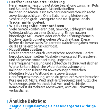
Herzfrequenzbasierte Schätzung
Herzfrequenzmessung nutzt die Beziehung zwischen Puls
und Sauerstoffverbrauch. Mit individuellen
Kalibrierungsdaten lässt sich der Energieverbrauch recht
zuverlässig schätzen. Ohne Kalibrierung bleiben die
Schätzungen grob. Brustgurte sind meist genauer als
Tracker am Handgelenk.
Wie Rudergeräte intern schätzen
Viele Geräte kombinieren Zeit, Gewicht, Schlagzahl und
Widerstandstyp zu einer Schätzung. Einige nutzen
hinterlegte MET-Werte oder einfache Leistungsformeln.
Hochwertige Ergometer geben Watt direkt aus. Diese
liefern die beste Basis für korrekte Kalorienangaben, wenn
du die Effizienz berücksichtigst.
Hauptfehlerquellen
Fehler entstehen durch vereinfachte Annahmen. Geräte
berücksichtigen selten Muskelwirkungsgrad, Fitnesslevel
und Körperzusammensetzung. Ungenaue
Herzfrequenzmessung und schlechte Technik verfälschen
Werte. Unterschiedliche Widerstandssysteme und
Kalibrierungen führen zu Abweichungen zwischen
Modellen. Nutze Watt und eine zuverlässige
Herzfrequenzmessung, wenn du genauere Werte brauchst.
Kurz gesagt: METs, Watt und Herzfrequenz sind nützliche
Werkzeuge. Jede Methode hat Vor- und Nachteile.
Kombinierst du mehrere Messwerte, wird die Schätzung
verlässlicher.
Ähnliche Beiträge:
Zeigt die Digitalanzeige eines Rudergeräts wichtige