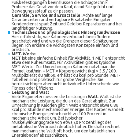
Fußbefestigungen beeinflussen die Schlagtechnik.
Probiere das Gerät vor dem Kauf, damit Sitzgefühl und
Bewegungsablauf zu dir passen.
Garantie, Service und Ersatzteile:
Achte auf lange
Garantiezeiten und verfügbare Ersatzteile. Ein guter
Kundendienst spart Zeit und Geld bei Reparaturen und bei
langfristiger Nutzung.
Technisches und physiologisches Hintergrundwissen
Hier erfährst du, wie Kalorienverbrauch beim Rudern
geschätzt wird und wo die Grenzen dieser Schätzungen
liegen. Ich erkläre die wichtigsten Konzepte einfach und
praktisch.
MET-Werte
MET
ist eine einfache Einheit für Aktivität. 1 MET entspricht
etwa dem Ruheumsatz. Für Aktivitäten gibt es typische
MET-Werte. Zur Umrechnung in Kalorien nutzt man die
Formel kcal/min = MET × Körpergewicht (kg) × 3,5 / 200.
Multiplizierst du mit 60, erhältst du kcal pro Stunde. MET-
Tabellen sind praktisch für grobe Vergleiche. Sie
berücksichtigen aber nicht individuelle Unterschiede wie
Fitness oder Effizienz.
Leistung und Watt
Viele Ergometer messen die Leistung in
Watt
. Watt ist die
mechanische Leistung, die du an das Gerät abgibst. Zur
Umrechnung in Kalorien gilt: 1 Watt entspricht etwa 0,86
kcal pro Stunde mechanischer Energie. Der Körper wandelt
chemische Energie jedoch nicht zu 100 Prozent in
mechanische Arbeit um. Bei typischer
Muskelwirkungsgrade von etwa 20 Prozent liegt der
metabolische Verbrauch deutlich höher. Deshalb rechnet
man mechanische Watt oft hoch, um den tatsächlichen
Energiebedarf abzuschätzen.