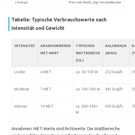
*
Preis inkl. MwSt., zzgl. Versandkosten
Anzeige
Tabelle: Typische Verbrauchswerte nach
Intensität und Gewicht
INTENSITÄT
ANGENOMMENER
TYPISCHER
KALORIEN/H
K
MET-WERT
WATTBEREICH
(60 KG)
(7
(CA.)
Locker
4 MET
ca. 50–100 W
252 kcal/h
3
Moderat
7 MET
ca. 100–200 W
441 kcal/h
5
Intensiv
10 MET
ca. 200–300+
630 kcal/h
7
W
Annahmen: MET-Werte sind Richtwerte. Die Wattbereiche