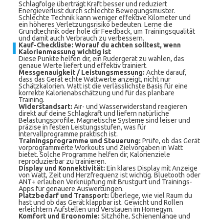
Schlagfolge überträgt Kraft besser und reduziert
Energieverlust durch schlechte Bewegungsmuster.
Schlechte Technik kann weniger effektive Kilometer und
ein höheres Verletzungsrisiko bedeuten. Lerne die
Grundtechnik oder hole dir Feedback, um Trainingsqualität
und damit auch Verbrauch zu verbessern.
Kauf-Checkliste: Worauf du achten solltest, wenn
Kalorienmessung wichtig ist
Diese Punkte helfen dir, ein Rudergerät zu wählen, das
genaue Werte liefert und effektiv trainiert.
Messgenauigkeit / Leistungsmessung:
Achte darauf,
dass das Gerät echte Wattwerte anzeigt, nicht nur
Schätzkalorien. Watt ist die verlässlichste Basis für eine
korrekte Kalorienabschätzung und für das planbare
Training.
Widerstandsart:
Air- und Wasserwiderstand reagieren
direkt auf deine Schlagkraft und liefern natürliche
Belastungsprofile. Magnetische Systeme sind leiser und
präzise in festen Leistungsstufen, was für
Intervallprogramme praktisch ist.
Trainingsprogramme und Steuerung:
Prüfe, ob das Gerät
vorprogrammierte Workouts und Zielvorgaben in Watt
bietet. Solche Programme helfen dir, Kalorienziele
reproduzierbar zu trainieren.
Display und Konnektivität:
Ein klares Display mit Anzeige
von Watt, Zeit und Herzfrequenz ist wichtig. Bluetooth oder
ANT+ erlauben Verknüpfung mit Brustgurt und Trainings-
Apps für genauere Auswertungen.
Platzbedarf und Transport:
Überlege, wie viel Raum du
hast und ob das Gerät klappbar ist. Gewicht und Rollen
erleichtern Aufstellen und Verstauen im Homegym.
Komfort und Ergonomie:
Sitzhöhe, Schienenlänge und