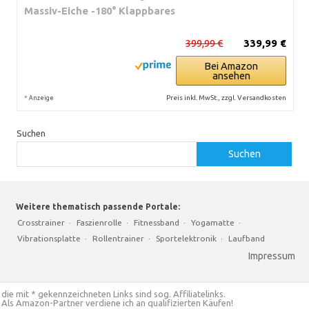
Massiv-Eiche -180° Klappbares
399,99 €
339,99 €
Bei Amazon
ansehen
*
Preis inkl. MwSt., zzgl. Versandkosten
Anzeige
Suchen
Suchen
Weitere thematisch passende Portale:
Crosstrainer
·
Faszienrolle
·
Fitnessband
·
Yogamatte
·
Vibrationsplatte
·
Rollentrainer
·
Sportelektronik
·
Laufband
Impressum
die mit * gekennzeichneten Links sind sog. Affiliatelinks.
Als Amazon-Partner verdiene ich an qualifizierten Käufen!