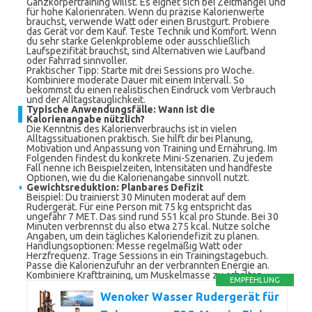
Ganzkörpertraining willst. Es eignet sich bei Zeitmangel und
für hohe Kalorienraten. Wenn du präzise Kalorienwerte
brauchst, verwende Watt oder einen Brustgurt. Probiere
das Gerät vor dem Kauf. Teste Technik und Komfort. Wenn
du sehr starke Gelenkprobleme oder ausschließlich
Laufspezifität brauchst, sind Alternativen wie Laufband
oder Fahrrad sinnvoller.
Praktischer Tipp: Starte mit drei Sessions pro Woche.
Kombiniere moderate Dauer mit einem Intervall. So
bekommst du einen realistischen Eindruck vom Verbrauch
und der Alltagstauglichkeit.
Typische Anwendungsfälle: Wann ist die
Kalorienangabe nützlich?
Die Kenntnis des Kalorienverbrauchs ist in vielen
Alltagssituationen praktisch. Sie hilft dir bei Planung,
Motivation und Anpassung von Training und Ernährung. Im
Folgenden findest du konkrete Mini-Szenarien. Zu jedem
Fall nenne ich Beispielzeiten, Intensitäten und handfeste
Optionen, wie du die Kalorienangabe sinnvoll nutzt.
Gewichtsreduktion: Planbares Defizit
Beispiel: Du trainierst 30 Minuten moderat auf dem
Rudergerät. Für eine Person mit 75 kg entspricht das
ungefähr 7 MET. Das sind rund 551 kcal pro Stunde. Bei 30
Minuten verbrennst du also etwa 275 kcal. Nutze solche
Angaben, um dein tägliches Kaloriendefizit zu planen.
Handlungsoptionen: Messe regelmäßig Watt oder
Herzfrequenz. Trage Sessions in ein Trainingstagebuch.
Passe die Kalorienzufuhr an der verbrannten Energie an.
Kombiniere Krafttraining, um Muskelmasse zu erhalten.
EMPFEHLUNG
Wenoker Wasser Rudergerät für