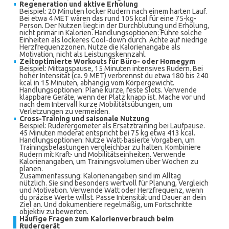
Regeneration und aktive Erholung
Beispiel: 20 Minuten locker Rudern nach einem harten Lauf.
Bei etwa 4 MET wären das rund 105 kcal für eine 75-kg-
Person. Der Nutzen liegt in der Durchblutung und Erholung,
nicht primär in Kalorien. Handlungsoptionen: Führe solche
Einheiten als lockeres Cool-down durch. Achte auf niedrige
Herzfrequenzzonen. Nutze die Kalorienangabe als
Motivation, nicht als Leistungskennzahl.
Zeitoptimierte Workouts für Büro- oder Homegym
Beispiel: Mittagspause, 15 Minuten intensives Rudern. Bei
hoher Intensität (ca. 9 MET) verbrennst du etwa 180 bis 240
kcal in 15 Minuten, abhängig vom Körpergewicht.
Handlungsoptionen: Plane kurze, feste Slots. Verwende
klappbare Geräte, wenn der Platz knapp ist. Mache vor und
nach dem Intervall kurze Mobilitätsübungen, um
Verletzungen zu vermeiden.
Cross-Training und saisonale Nutzung
Beispiel: Ruderergometer als Ersatztraining bei Laufpause.
45 Minuten moderat entspricht bei 75 kg etwa 413 kcal.
Handlungsoptionen: Nutze Watt-basierte Vorgaben, um
Trainingsbelastungen vergleichbar zu halten. Kombiniere
Rudern mit Kraft- und Mobilitätseinheiten. Verwende
Kalorienangaben, um Trainingsvolumen über Wochen zu
planen.
Zusammenfassung: Kalorienangaben sind im Alltag
nützlich. Sie sind besonders wertvoll für Planung, Vergleich
und Motivation. Verwende Watt oder Herzfrequenz, wenn
du präzise Werte willst. Passe Intensität und Dauer an dein
Ziel an. Und dokumentiere regelmäßig, um Fortschritte
objektiv zu bewerten.
Häufige Fragen zum Kalorienverbrauch beim
Rudergerät