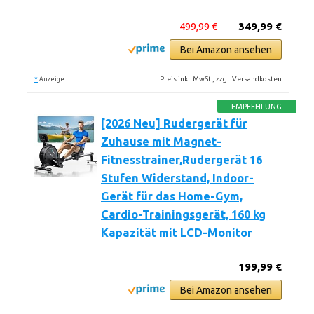
499,99 €
349,99 €
Bei Amazon ansehen
*
Preis inkl. MwSt., zzgl. Versandkosten
Anzeige
EMPFEHLUNG
[2026 Neu] Rudergerät für
Zuhause mit Magnet-
Fitnesstrainer,Rudergerät 16
Stufen Widerstand, Indoor-
Gerät für das Home-Gym,
Cardio-Trainingsgerät, 160 kg
Kapazität mit LCD-Monitor
199,99 €
Bei Amazon ansehen