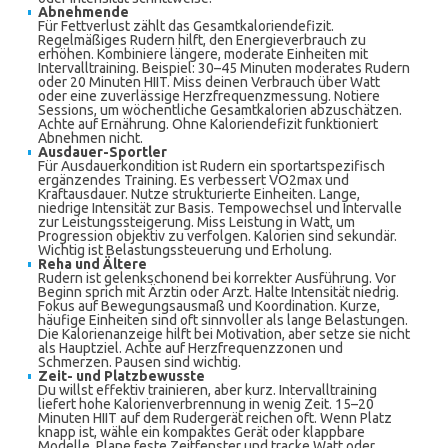
Abnehmende
Für Fettverlust zählt das Gesamtkaloriendefizit.
Regelmäßiges Rudern hilft, den Energieverbrauch zu
erhöhen. Kombiniere längere, moderate Einheiten mit
Intervalltraining. Beispiel: 30–45 Minuten moderates Rudern
oder 20 Minuten HIIT. Miss deinen Verbrauch über Watt
oder eine zuverlässige Herzfrequenzmessung. Notiere
Sessions, um wöchentliche Gesamtkalorien abzuschätzen.
Achte auf Ernährung. Ohne Kaloriendefizit funktioniert
Abnehmen nicht.
Ausdauer-Sportler
Für Ausdauerkondition ist Rudern ein sportartspezifisch
ergänzendes Training. Es verbessert VO2max und
Kraftausdauer. Nutze strukturierte Einheiten. Lange,
niedrige Intensität zur Basis. Tempowechsel und Intervalle
zur Leistungssteigerung. Miss Leistung in Watt, um
Progression objektiv zu verfolgen. Kalorien sind sekundär.
Wichtig ist Belastungssteuerung und Erholung.
Reha und Ältere
Rudern ist gelenkschonend bei korrekter Ausführung. Vor
Beginn sprich mit Ärztin oder Arzt. Halte Intensität niedrig.
Fokus auf Bewegungsausmaß und Koordination. Kurze,
häufige Einheiten sind oft sinnvoller als lange Belastungen.
Die Kalorienanzeige hilft bei Motivation, aber setze sie nicht
als Hauptziel. Achte auf Herzfrequenzzonen und
Schmerzen. Pausen sind wichtig.
Zeit- und Platzbewusste
Du willst effektiv trainieren, aber kurz. Intervalltraining
liefert hohe Kalorienverbrennung in wenig Zeit. 15–20
Minuten HIIT auf dem Rudergerät reichen oft. Wenn Platz
knapp ist, wähle ein kompaktes Gerät oder klappbare
Modelle. Plane feste Zeitfenster und tracke Watt oder