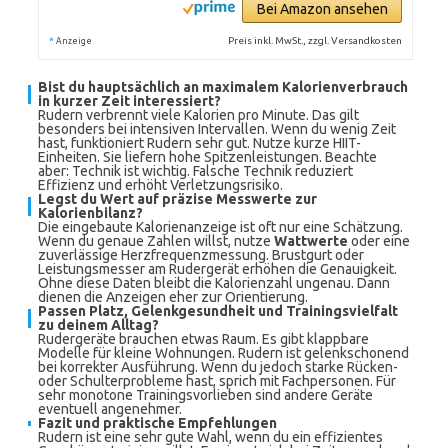
Bei Amazon ansehen
*
Preis inkl. MwSt., zzgl. Versandkosten
Anzeige
Bist du hauptsächlich an maximalem Kalorienverbrauch
in kurzer Zeit interessiert?
Rudern verbrennt viele Kalorien pro Minute. Das gilt
besonders bei intensiven Intervallen. Wenn du wenig Zeit
hast, funktioniert Rudern sehr gut. Nutze kurze HIIT-
Einheiten. Sie liefern hohe Spitzenleistungen. Beachte
aber: Technik ist wichtig. Falsche Technik reduziert
Effizienz und erhöht Verletzungsrisiko.
Legst du Wert auf präzise Messwerte zur
Kalorienbilanz?
Die eingebaute Kalorienanzeige ist oft nur eine Schätzung.
Wenn du genaue Zahlen willst, nutze
Wattwerte
oder eine
zuverlässige Herzfrequenzmessung. Brustgurt oder
Leistungsmesser am Rudergerät erhöhen die Genauigkeit.
Ohne diese Daten bleibt die Kalorienzahl ungenau. Dann
dienen die Anzeigen eher zur Orientierung.
Passen Platz, Gelenkgesundheit und Trainingsvielfalt
zu deinem Alltag?
Rudergeräte brauchen etwas Raum. Es gibt klappbare
Modelle für kleine Wohnungen. Rudern ist gelenkschonend
bei korrekter Ausführung. Wenn du jedoch starke Rücken-
oder Schulterprobleme hast, sprich mit Fachpersonen. Für
sehr monotone Trainingsvorlieben sind andere Geräte
eventuell angenehmer.
Fazit und praktische Empfehlungen
Rudern ist eine sehr gute Wahl, wenn du ein effizientes