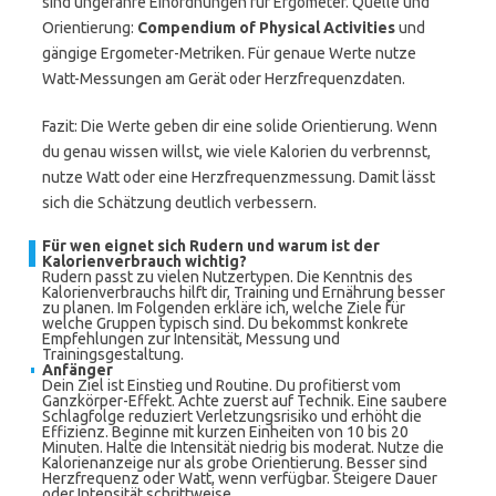
sind ungefähre Einordnungen für Ergometer. Quelle und
Orientierung:
Compendium of Physical Activities
und
gängige Ergometer-Metriken. Für genaue Werte nutze
Watt-Messungen am Gerät oder Herzfrequenzdaten.
Fazit: Die Werte geben dir eine solide Orientierung. Wenn
du genau wissen willst, wie viele Kalorien du verbrennst,
nutze Watt oder eine Herzfrequenzmessung. Damit lässt
sich die Schätzung deutlich verbessern.
Für wen eignet sich Rudern und warum ist der
Kalorienverbrauch wichtig?
Rudern passt zu vielen Nutzertypen. Die Kenntnis des
Kalorienverbrauchs hilft dir, Training und Ernährung besser
zu planen. Im Folgenden erkläre ich, welche Ziele für
welche Gruppen typisch sind. Du bekommst konkrete
Empfehlungen zur Intensität, Messung und
Trainingsgestaltung.
Anfänger
Dein Ziel ist Einstieg und Routine. Du profitierst vom
Ganzkörper-Effekt. Achte zuerst auf Technik. Eine saubere
Schlagfolge reduziert Verletzungsrisiko und erhöht die
Effizienz. Beginne mit kurzen Einheiten von 10 bis 20
Minuten. Halte die Intensität niedrig bis moderat. Nutze die
Kalorienanzeige nur als grobe Orientierung. Besser sind
Herzfrequenz oder Watt, wenn verfügbar. Steigere Dauer
oder Intensität schrittweise.