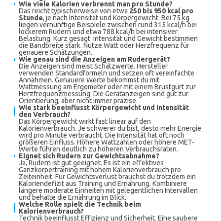
Wie viele Kalorien verbrennt man pro Stunde?
Das reicht typischerweise von etwa
250 bis 950 kcal pro
Stunde
, je nach Intensität und Körpergewicht. Bei 75 kg
liegen vernünftige Beispiele zwischen rund 315 kcal/h bei
lockerem Rudern und etwa 788 kcal/h bei intensiver
Belastung. Kurz gesagt: Intensität und Gewicht bestimmen
die Bandbreite stark. Nutze Watt oder Herzfrequenz für
genauere Schätzungen.
Wie genau sind die Anzeigen am Rudergerät?
Die Anzeigen sind meist Schätzwerte. Hersteller
verwenden Standardformeln und setzen oft vereinfachte
Annahmen. Genauere Werte bekommst du mit
Wattmessung am Ergometer oder mit einem Brustgurt zur
Herzfrequenzmessung. Die Gerätanzeigen sind gut zur
Orientierung, aber nicht immer präzise.
Wie stark beeinflusst Körpergewicht und Intensität
den Verbrauch?
Das Körpergewicht wirkt fast linear auf den
Kalorienverbrauch. Je schwerer du bist, desto mehr Energie
wird pro Minute verbraucht. Die Intensität hat oft noch
größeren Einfluss. Höhere Wattzahlen oder höhere MET-
Werte führen deutlich zu höheren Verbrauchsraten.
Eignet sich Rudern zur Gewichtsabnahme?
Ja, Rudern ist gut geeignet. Es ist ein effektives
Ganzkörpertraining mit hohem Kalorienverbrauch pro
Zeiteinheit. Für Gewichtsverlust brauchst du trotzdem ein
Kaloriendefizit aus Training und Ernährung. Kombiniere
längere moderate Einheiten mit gelegentlichen Intervallen
und behalte die Ernährung im Blick.
Welche Rolle spielt die Technik beim
Kalorienverbrauch?
Technik beeinflusst Effizienz und Sicherheit. Eine saubere