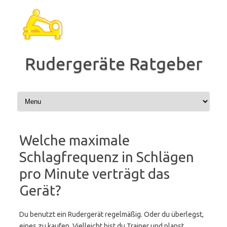
Zum
Inhalt
springen
Rudergeräte Ratgeber
Welche maximale
Schlagfrequenz in Schlägen
pro Minute verträgt das
Gerät?
Du benutzt ein Rudergerät regelmäßig. Oder du überlegst,
eines zu kaufen. Vielleicht bist du Trainer und planst