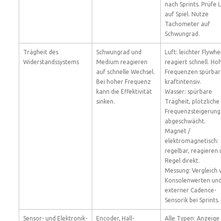
nach Sprints. Prüfe 
auf Spiel. Nutze
Tachometer auf
Schwungrad.
Trägheit des
Schwungrad und
Luft: leichter Flywhe
Widerstandssystems
Medium reagieren
reagiert schnell. Ho
auf schnelle Wechsel.
Frequenzen spürbar
Bei hoher Frequenz
kraftintensiv.
kann die Effektivität
Wasser: spürbare
sinken.
Trägheit, plötzliche
Frequenzsteigerung
abgeschwächt.
Magnet /
elektromagnetisch:
regelbar, reagieren 
Regel direkt.
Messung: Vergleich 
Konsolenwerten un
externer Cadence-
Sensorik bei Sprints.
Sensor- und Elektronik-
Encoder, Hall-
Alle Typen: Anzeige