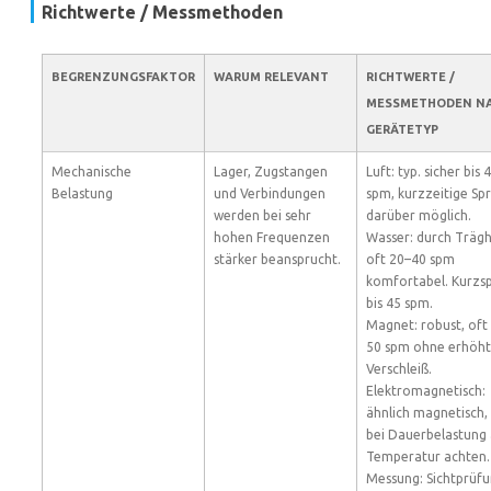
Richtwerte / Messmethoden
BEGRENZUNGSFAKTOR
WARUM RELEVANT
RICHTWERTE /
MESSMETHODEN N
GERÄTETYP
Mechanische
Lager, Zugstangen
Luft: typ. sicher bis
Belastung
und Verbindungen
spm, kurzzeitige Spr
werden bei sehr
darüber möglich.
hohen Frequenzen
Wasser: durch Trägh
stärker beansprucht.
oft 20–40 spm
komfortabel. Kurzsp
bis 45 spm.
Magnet: robust, oft
50 spm ohne erhöh
Verschleiß.
Elektromagnetisch:
ähnlich magnetisch,
bei Dauerbelastung 
Temperatur achten.
Messung: Sichtprüf