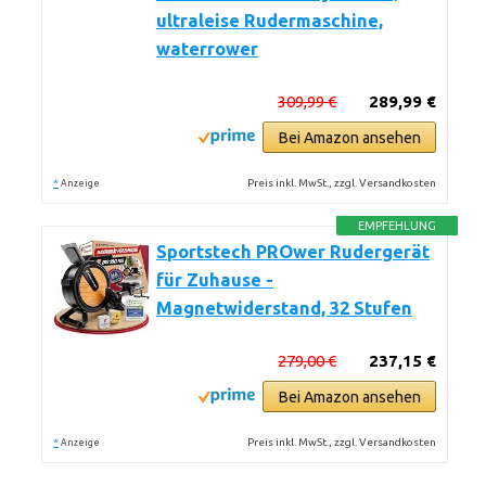
ultraleise Rudermaschine,
waterrower
309,99 €
289,99 €
Bei Amazon ansehen
*
Preis inkl. MwSt., zzgl. Versandkosten
Anzeige
EMPFEHLUNG
Sportstech PROwer Rudergerät
für Zuhause -
Magnetwiderstand, 32 Stufen
279,00 €
237,15 €
Bei Amazon ansehen
*
Preis inkl. MwSt., zzgl. Versandkosten
Anzeige