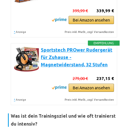
399,99 €
339,99 €
Bei Amazon ansehen
*
Preis inkl. MwSt., zzgl. Versandkosten
Anzeige
EMPFEHLUNG
Sportstech PROwer Rudergerät
für Zuhause -
Magnetwiderstand, 32 Stufen
279,00 €
237,15 €
Bei Amazon ansehen
*
Preis inkl. MwSt., zzgl. Versandkosten
Anzeige
Was ist dein Trainingsziel und wie oft trainierst
du intensiv?