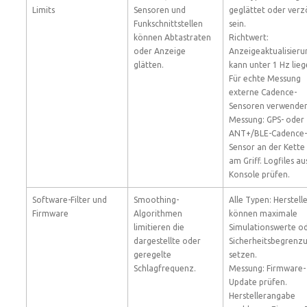
Limits
Sensoren und
geglättet oder verz
Funkschnittstellen
sein.
können Abtastraten
Richtwert:
oder Anzeige
Anzeigeaktualisieru
glätten.
kann unter 1 Hz lieg
Für echte Messung
externe Cadence-
Sensoren verwenden
Messung: GPS- oder
ANT+/BLE-Cadence-
Sensor an der Kette
am Griff. Logfiles au
Konsole prüfen.
Software-Filter und
Smoothing-
Alle Typen: Herstell
Firmware
Algorithmen
können maximale
limitieren die
Simulationswerte o
dargestellte oder
Sicherheitsbegrenz
geregelte
setzen.
Schlagfrequenz.
Messung: Firmware-
Update prüfen.
Herstellerangabe