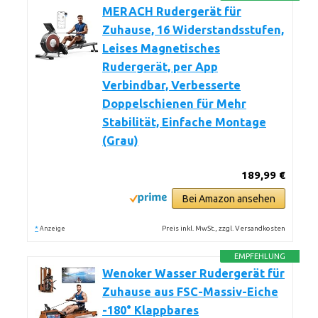
MERACH Rudergerät für
Zuhause, 16 Widerstandsstufen,
Leises Magnetisches
Rudergerät, per App
Verbindbar, Verbesserte
Doppelschienen für Mehr
Stabilität, Einfache Montage
(Grau)
189,99 €
Bei Amazon ansehen
*
Preis inkl. MwSt., zzgl. Versandkosten
Anzeige
EMPFEHLUNG
Wenoker Wasser Rudergerät für
Zuhause aus FSC-Massiv-Eiche
-180° Klappbares