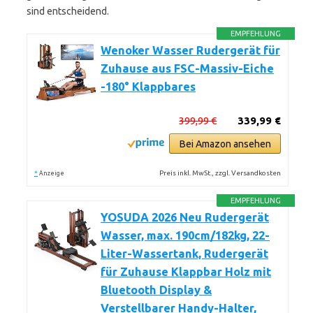
sind entscheidend.
EMPFEHLUNG
Wenoker Wasser Rudergerät für
Zuhause aus FSC-Massiv-Eiche
-180° Klappbares
399,99 €
339,99 €
Bei Amazon ansehen
*
Preis inkl. MwSt., zzgl. Versandkosten
Anzeige
EMPFEHLUNG
YOSUDA 2026 Neu Rudergerät
Wasser, max. 190cm/182kg, 22-
Liter-Wassertank, Rudergerät
für Zuhause Klappbar Holz mit
Bluetooth Display &
Verstellbarer Handy-Halter,