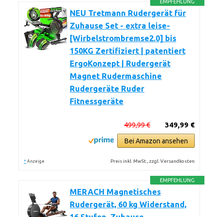
EMPFEHLUNG
NEU Tretmann Rudergerät für
Zuhause Set - extra leise-
[Wirbelstrombremse2.0] bis
150KG Zertifiziert | patentiert
ErgoKonzept | Rudergerät
Magnet Rudermaschine
Rudergeräte Ruder
Fitnessgeräte
499,99 €
349,99 €
Bei Amazon ansehen
*
Preis inkl. MwSt., zzgl. Versandkosten
Anzeige
EMPFEHLUNG
MERACH Magnetisches
Rudergerät, 60 kg Widerstand,