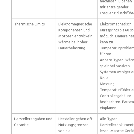
nachlesen. Eigenen 
mit ansteigender
Frequenz durchführ
Thermische Limits
Elektromagnetische
Elektromagnetisch:
Komponenten und
Kurzsprints bis 60 s
Motoren entwickeln
möglich. Dauereins
Wärme bei hoher
kann zu
Dauerbelastung.
Temperaturproble
führen.
Andere Typen: Wär
spielt bei passiven
Systemen weniger e
Rolle.
Messung:
Temperaturfühler a
Controllergehäuse
beobachten. Pausen
einplanen.
Herstellerangaben und
Hersteller geben oft
Alle Typen:
Garantie
Nutzungsgrenzen
Herstellerdokument
vor, die
lesen. Manche Gerä